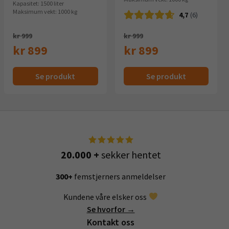
Kapasitet: 1500 liter
Maksimum vekt: 1000 kg
4,7
(6)
Opprinnelig
Opprinnelig
kr 999
kr 999
pris
pris
kr 899
kr 899
Nåværende
var:
Nåværende
var:
Se produkt
Se produkt
pris
999,-.
pris
999,-.
er:
er:
899,-.
899,-.
20.000 +
sekker hentet
300+
femstjerners anmeldelser
Kundene våre elsker oss
Se hvorfor →
Kontakt oss