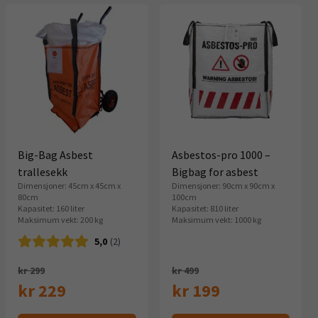
Big-Bag Asbest
Asbestos-pro 1000 –
trallesekk
Bigbag for asbest
Dimensjoner: 45cm x 45cm x
Dimensjoner: 90cm x 90cm x
80cm
100cm
Kapasitet: 160 liter
Kapasitet: 810 liter
Maksimum vekt: 200 kg
Maksimum vekt: 1000 kg
5,0
(2)
Opprinnelig
Opprinnelig
kr 299
kr 499
pris
pris
kr 229
kr 199
Nåværende
var:
Nåværende
var: