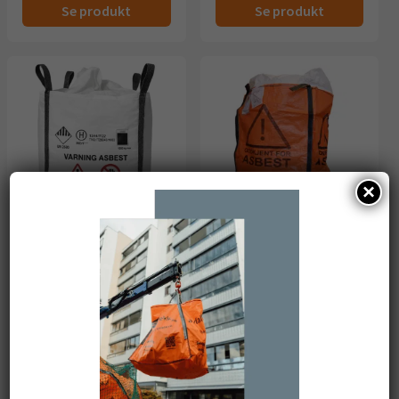
Se produkt
Se produkt
pris
299,-.
pris
499,-.
er:
er:
229,-.
199,-.
×
Big-Bag Asbest
Big-Bag Asbest
standard – robust og
standard
Dimensjoner: 90cm x 90cm x
populær sekk for
120cm
asbestsanering
Kapasitet: 800 liter
Dimensjoner: 90cm x 90cm x
Maksimum vekt: 1000 kg
100cm
5,0
(4)
Kapasitet: 810 liter
Maksimum vekt: 1000 kg
5,0
(4)