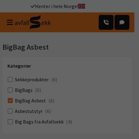
Henter i hele Norge!
BigBag Asbest
Kategorier
Sekkeprodukter
(
6
)
BigBags
(
6
)
BigBag Asbest
(
6
)
Asbestutstyr
(
6
)
Big Bags fra Avfallsekk
(
4
)