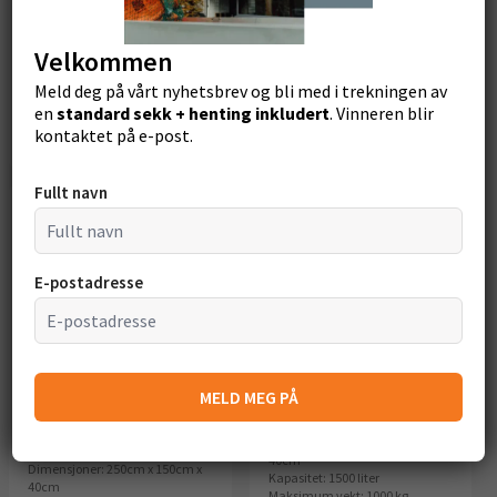
Opprinnelig
Opprinnelig
kr 499
kr 499
Velkommen
pris
pris
kr 199
kr 399
Meld deg på vårt nyhetsbrev og bli med i trekningen av
Nåværende
var:
Nåværende
var:
en
standard sekk + henting inkludert
. Vinneren blir
Se produkt
Se produkt
kontaktet på e-post.
pris
499,-.
pris
499,-.
er:
er:
Fullt navn
199,-.
399,-.
E-postadresse
MELD MEG PÅ
Asbestos-pro 2000 –
Big-Bag Asbest stor
Dimensjoner: 250cm x 150cm x
Bigbag for asbest
40cm
Dimensjoner: 250cm x 150cm x
Kapasitet: 1500 liter
40cm
Maksimum vekt: 1000 kg