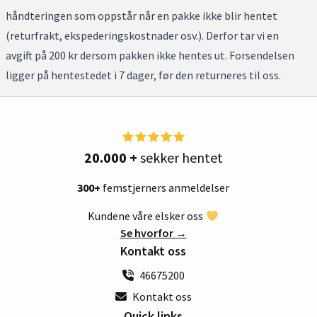
håndteringen som oppstår når en pakke ikke blir hentet
(returfrakt, ekspederingskostnader osv.). Derfor tar vi en
avgift på 200 kr dersom pakken ikke hentes ut. Forsendelsen
ligger på hentestedet i 7 dager, før den returneres til oss.
20.000 +
sekker hentet
Velkommen
300+
femstjerners anmeldelser
Meld deg på vårt nyhetsbrev og bli med i trekningen av
en
standard sekk + henting inkludert
. Vinneren blir
Kundene våre elsker oss
kontaktet på e-post.
Se hvorfor →
Kontakt oss
Fullt navn
46675200
Kontakt oss
E-postadresse
Quick links