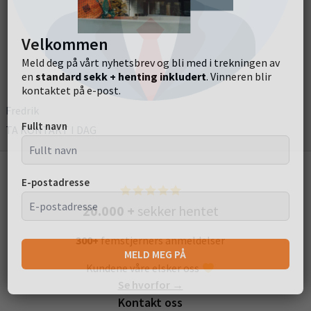
Velkommen
Meld deg på vårt nyhetsbrev og bli med i trekningen av
en
standard sekk + henting inkludert
. Vinneren blir
kontaktet på e-post.
Fredrik
Fullt navn
TA KONTAKT I DAG
E-postadresse
20.000 +
sekker hentet
300+
femstjerners anmeldelser
MELD MEG PÅ
Kundene våre elsker oss
Se hvorfor →
Kontakt oss