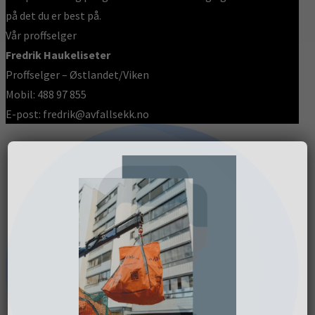
på det du er best på.
Vår proffselger
Fredrik Haukeliseter
Proffselger – Østlandet/Viken
Mobil: 488 97 855
E-post: fredrik@avfallsekk.no