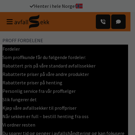
Henter i hele Norge!
PROFF FORDELENE
Fordeler
Som proffkunde får du følgende fordeler:
Rabattert pris på våre standard avfallssekker
Rabatterte priser på våre andre produkter
Rabatterte priser på henting
Personlig service fra vår proffselger
Slik fungerer det
Kjøp våre avfallsekker til proffpriser
Når sekken er full – bestill henting fra oss
Vi ordner resten
Du sparer tid og penger i avfallshåndtering og kan fokusere