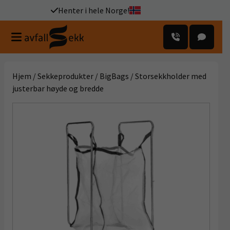
Henter i hele Norge!
Hjem
/
Sekkeprodukter
/
BigBags
/ Storsekkholder med
justerbar høyde og bredde