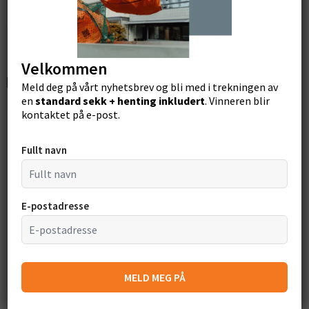
Søk
Velkommen
Relaterte produkter
Meld deg på vårt nyhetsbrev og bli med i trekningen av
en
standard sekk + henting inkludert
. Vinneren blir
0 av 0 anmeldelser
kontaktet på e-post.
Beklager, ingen anmeldelser samsvarer med dine
Fullt navn
nåværende valg
E-postadresse
Justerbart stativ for
Asbestos-pro 1000 –
storsekker med kroker
Bigbag for asbest
MELD MEG PÅ
Dimensjoner: N/A
Dimensjoner: 90cm x 90cm x
Kapasitet: N/A
100cm
Maksimum vekt: N/A
Kapasitet: 810 liter