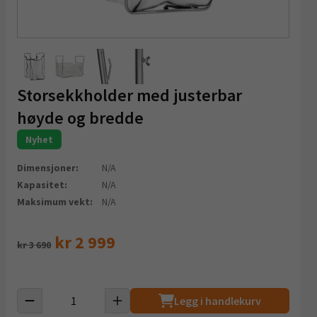
Storsekkholder med justerbar
høyde og bredde
Nyhet
Dimensjoner:
N/A
Kapasitet:
N/A
Maksimum vekt:
N/A
Opprinnelig
Nåværende
kr 2 999
kr 3 690
pris
pris
var:
er:
Legg i handlekurv
3690,-.
2999,-.