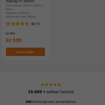
Bigbag for asbest
Dimensjoner: 250cm x 150cm x
40cm
Kapasitet: 1500 liter
Maksimum vekt: 1000 kg
4,7
(6)
Opprinnelig
kr 999
pris
kr 899
Nåværende
var:
Se produkt
pris
999,-.
er:
899,-.
20.000 +
sekker hentet
300+
femstjerners anmeldelser