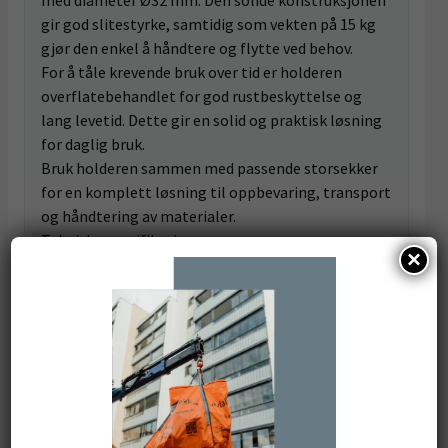
med diameter Ø32 mm. Den solide konstruksjonen
gir god slitestyrke, samtidig som vekten på 15 kg
gjør den enkel å håndtere og flytte ved behov.
For å tåle krevende bruk over tid er holderen
overflatebehandlet for god rustbeskyttelse og
lang levetid. Dette gir en solid og praktisk løsning
for daglig bruk.
Bruk holderen sammen med passende storsekker
for en komplett løsning til oppbevaring, transport
og håndtering av materialer.
Tekniske spesifikasjoner
×
Artikkelnummer: 100-150
Høyde: 1000–1400 mm
Bredde: 800 mm
Lengde: 1800 mm
Vekt: 15 kg
Materiale: 2 mm galvaniserte stålrør, Ø32 mm
Anmeldelser (0)