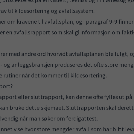
rav til kildesortering og avfallssystem
.
mer om kravene til avfallsplan, og i paragraf 9-9 finn
 er en avfallsrapport som skal gi informasjon om fakt
 med andre ord hvorvidt avfallsplanen ble fulgt, og 
- og anleggsbransjen produseres det ofte store mengd
e rutiner når det kommer til kildesortering.
port?
apport eller sluttrapport, kan denne ofte fylles ut på 
 kan bruke
dette skjemaet
. Sluttrapporten skal derette
endig når man søker om ferdigattest.
nnet vise hvor store mengder avfall som har blitt leve