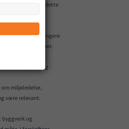
gere og strengere på dette
vinning og
Å
 2023 vil sette strengere
fleste andre bedrifter.
empel i bygg- og
de avfallsplaner og -
r om miljøledelse,
ng være relevant.
at byggverk og
 måte. I forskriftens