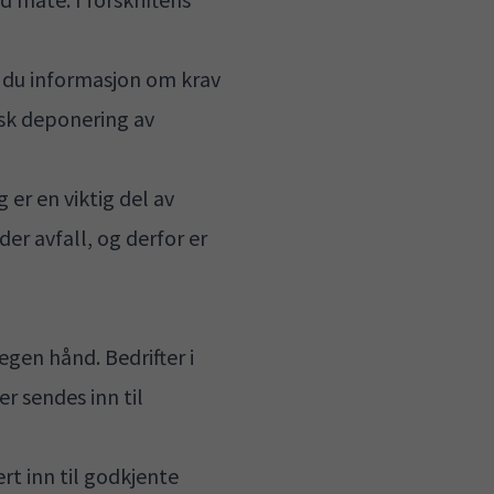
er du informasjon om
krav
isk deponering av
er en viktig del av
er avfall, og derfor er
egen hånd. Bedrifter i
r sendes inn til
rt inn til godkjente