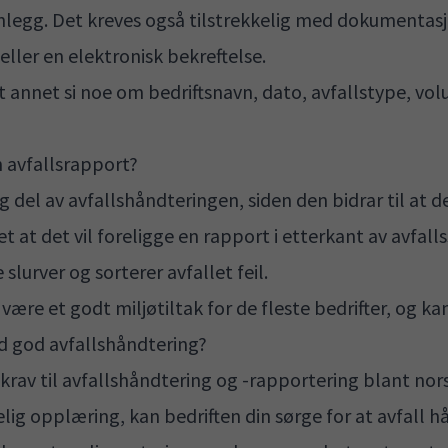
anlegg. Det kreves også tilstrekkelig med dokumentasj
eller en elektronisk bekreftelse.
nnet si noe om bedriftsnavn, dato, avfallstype, vo
n avfallsrapport?
g del av avfallshåndteringen, siden den bidrar til at 
t at det vil foreligge en rapport i etterkant av avfall
 slurver og sorterer avfallet feil.
 være et godt miljøtiltak for de fleste bedrifter, og k
 god avfallshåndtering?
 krav til avfallshåndtering og -rapportering blant nors
elig opplæring, kan bedriften din sørge for at avfall h