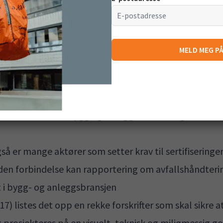
ige til å gjøre dette. Kravene blir imidlertidbare stren
rav til at bedrifter som har virksomheter basert på gjen
MELD MEG P
shåndteringen. Merk deg imidlertid at forskriften fra
vfall som plast, hageavfall og matavfall også blant de 
til avfallsrapportering spesielt strenge – som for eks
 som driver innen bygg og anlegg må som regel utarbei
så er mange aktører som setter krav til sertifiseringe
 den forbindelse kan rapportering om avfallshåndteri
t i bygg- og anleggsbransjen
17) listes det opp en rekke forskrifter som skal sikre 
prosjekteres på en visuelt, teknisk og miljømessig god