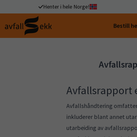
Henter i hele Norge!
Bestill h
Avfallsra
Avfallsrapport 
Avfallshåndtering omfatter a
inkluderer blant annet utarb
utarbeiding av avfallsrappo