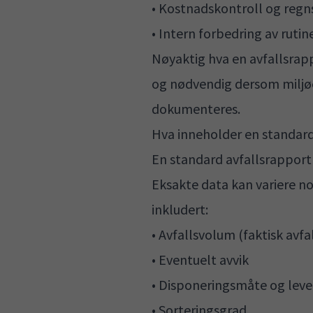
• Kostnadskontroll og reg
• Intern forbedring av rutin
Nøyaktig hva en avfallsrapp
og nødvendig dersom miljøef
dokumenteres.
Hva inneholder en standard
En standard avfallsrapport v
Eksakte data kan variere noe
inkludert:
• Avfallsvolum (faktisk avf
• Eventuelt avvik
• Disponeringsmåte og leve
• Sorteringsgrad