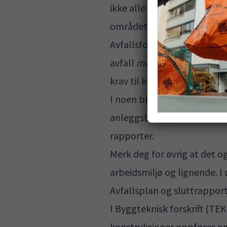
ikke alle bedrifter er plikt
området.
Avfallsforskriften stiller k
avfall
må
dokumentere avfall
krav til kildesortering av a
I noen bransjer er kravene 
anleggsbransjen. Bedrifter
rapporter.
Merk deg for øvrig at det og
arbeidsmiljø og lignende. I
Avfallsplan og sluttrappor
I Byggteknisk forskrift (TEK
konstruksjoner oppføres og 