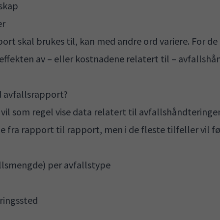
nskap
er
ort skal brukes til, kan med andre ord variere. For de
fekten av – eller kostnadene relatert til – avfallshå
 avfallsrapport?
il som regel vise data relatert til avfallshåndteringe
 fra rapport til rapport, men i de fleste tilfeller vil
allsmengde) per avfallstype
ringssted