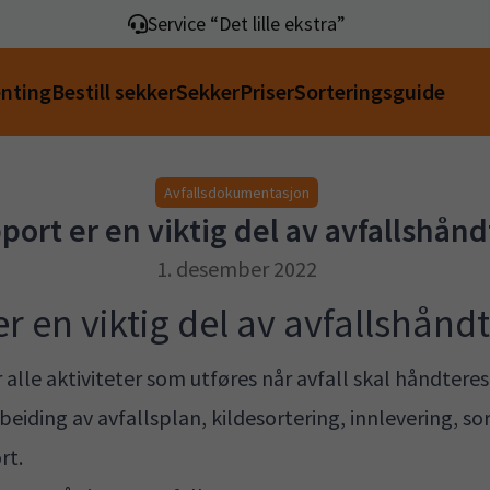
Service “Det lille ekstra”
enting
Bestill sekker
Sekker
Priser
Sorteringsguide
Avfallsdokumentasjon
pport er en viktig del av avfallshån
1. desember 2022
er en viktig del av avfallshånd
lle aktiviteter som utføres når avfall skal håndteres, f
eiding av avfallsplan, kildesortering, innlevering, so
rt.