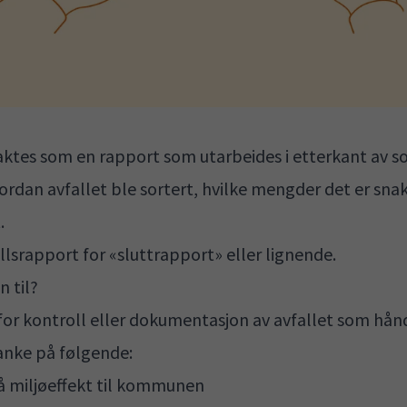
ktes som en rapport som utarbeides i etterkant av so
rdan avfallet ble sortert, hvilke mengder det er sna
.
allsrapport for «sluttrapport» eller lignende.
 til?
for kontroll eller dokumentasjon av avfallet som hån
anke på følgende:
 miljøeffekt til kommunen