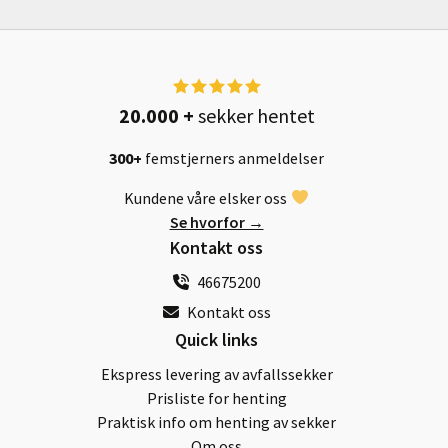
er:
er:
Meld deg på vårt nyhetsbrev og bli med i trekningen av
en
standard sekk + henting inkludert
. Vinneren blir
2599,-.
2999,-.
kontaktet på e-post.
Fullt navn
20.000 +
sekker hentet
300+
femstjerners anmeldelser
E-postadresse
Kundene våre elsker oss
Se hvorfor →
Kontakt oss
MELD MEG PÅ
46675200
Kontakt oss
Quick links
Ekspress levering av avfallssekker
Prisliste for henting
Praktisk info om henting av sekker
Om oss