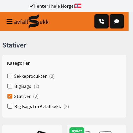
Henter i hele Norge!
Stativer
Kategorier
Sekkeprodukter
(
2
)
BigBags
(
2
)
Stativer
(
2
)
Big Bags fra Avfallsekk
(
2
)
Nyhet