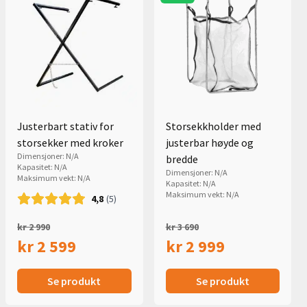
Justerbart stativ for
Storsekkholder med
storsekker med kroker
justerbar høyde og
Dimensjoner: N/A
bredde
Kapasitet: N/A
Dimensjoner: N/A
Maksimum vekt: N/A
Kapasitet: N/A
Maksimum vekt: N/A
4,8
(5)
Opprinnelig
Opprinnelig
kr 2 990
kr 3 690
pris
pris
kr 2 599
kr 2 999
Nåværende
var:
Nåværende
var:
Se produkt
Se produkt
pris
2990,-.
pris
3690,-.
Velkommen